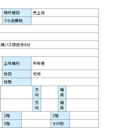
物件種目
売土地
うち消費税
陰橋バス停徒歩4分
土地権利
所有者
地目
宅地
地勢
方
幅
向
員
方
幅
向
員
1階
2階
3階
その他