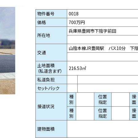
物件番号
0018
価格
700万円
兵庫県豊岡市下陰字前田
所在地
山陰本線JR豊岡駅 バス10分 下
交通
土地面積
216.53㎡
（私道含まず）
私道負担
セットバック
種
位置
接
別
指定
面
接道状況
種
位置
接
別
指定
面
建物面積