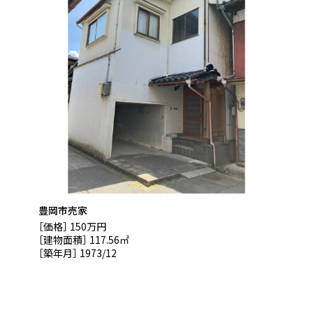
豊岡市売家
［価格］ 150万円
［建物面積］ 117.56㎡
［築年月］ 1973/12