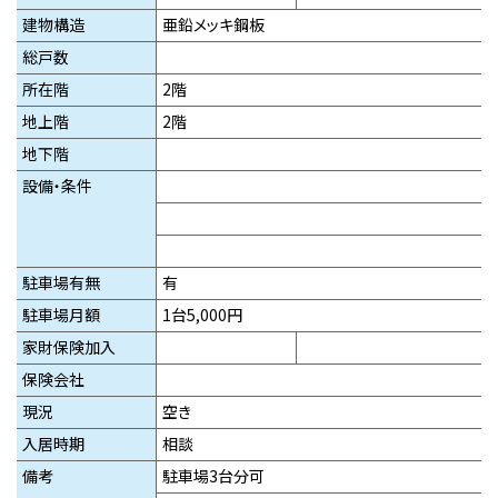
建物構造
亜鉛メッキ鋼板
総戸数
所在階
2階
地上階
2階
地下階
設備・条件
駐車場有無
有
駐車場月額
1台5,000円
家財保険加入
保険会社
現況
空き
入居時期
相談
備考
駐車場3台分可