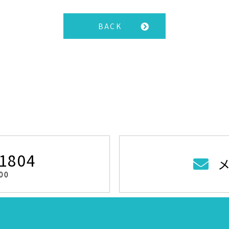
BACK
-1804
00