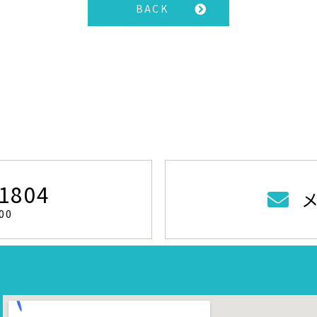
BACK
-1804
00