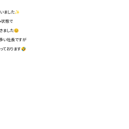
いました✨
み状態で
きました😊
多い社長ですが
っております🤣