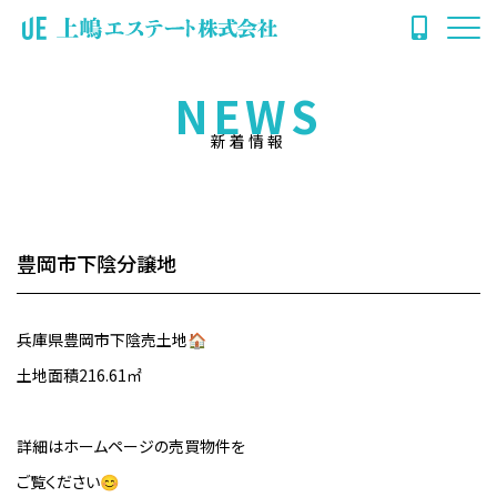
NEWS
新着情報
豊岡市下陰分譲地
兵庫県豊岡市下陰売土地🏠
土地面積216.61㎡
詳細はホームページの売買物件を
ご覧ください😊