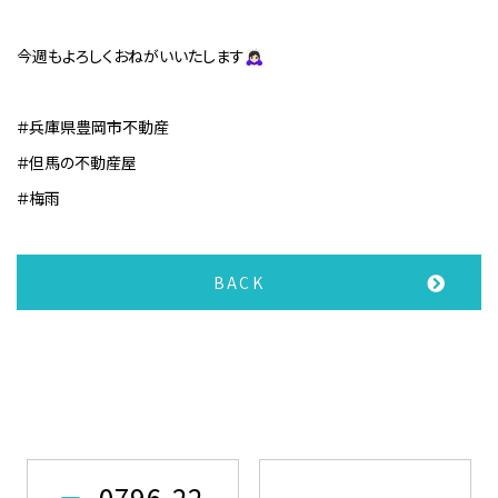
今週もよろしくおねがいいたします🙇🏻‍♀️
＃兵庫県豊岡市不動産
＃但馬の不動産屋
＃梅雨
BACK
0796-22-