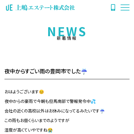
NEWS
新着情報
夜中からすごい雨の豊岡市でした☔
おはようございます😊
夜中からの豪雨で今朝も但馬南部で警報発令中💦
会社の近くの高校以外はお休みになってるみたいです☔
この雨もお昼くらいまでのようですが
湿度が高くていやですね😭